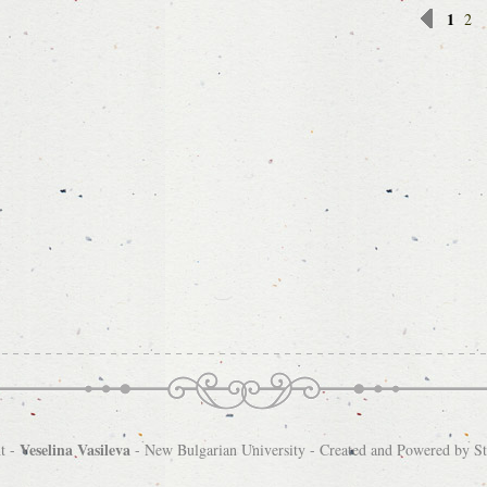
1
2
Veselina Vasileva
t -
-
New Bulgarian University
- Created and Powered by
S