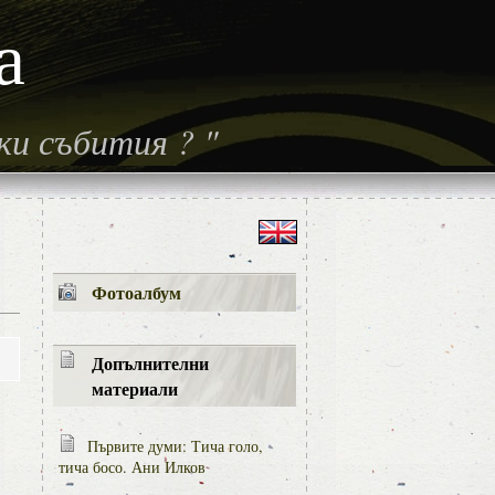
а
ски събития
?
"
Фотоалбум
Допълнителни
материали
Първите думи: Тича голо,
тича босо. Ани Илков