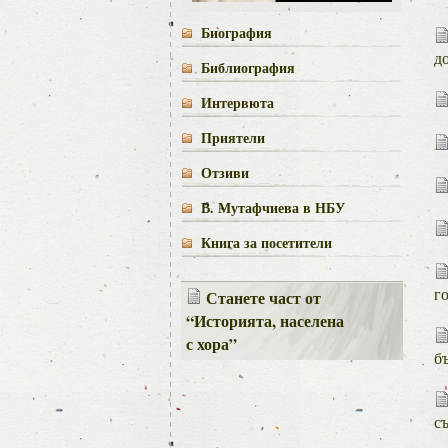
Биография
д
Библиография
Интервюта
Приятели
Отзиви
В. Мутафчиева в НБУ
Книга за посетители
г
Станете част от
“Историята, населена
с хора”
б
с