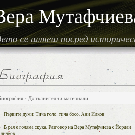
Вера Мутафчиев
гдето се шляеш посред историче
Биография - Допълнителни материали
Първите думи: Тича голо, тича босо. Ани Илков
В рая е голяма скука. Разговор на Вера Мутафчиева с Йордан
адичков