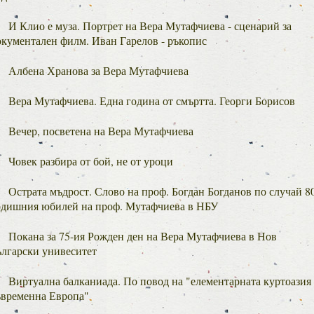
И Клио е муза. Портрет на Вера Мутафчиева - сценарий за
окументален филм. Иван Гарелов - ръкопис
Албена Хранова за Вера Мутафчиева
Вера Мутафчиева. Една година от смъртта. Георги Борисов
Вечер, посветена на Вера Мутафчиева
Човек разбира от бой, не от уроци
Острата мъдрост. Слово на проф. Богдан Богданов по случай 8
одишния юбилей на проф. Мутафчиева в НБУ
Покана за 75-ия Рожден ден на Вера Мутафчиева в Нов
ългарски унивеситет
Виртуална балканиада. По повод на "елементарната куртоазия
ъвременна Европа"