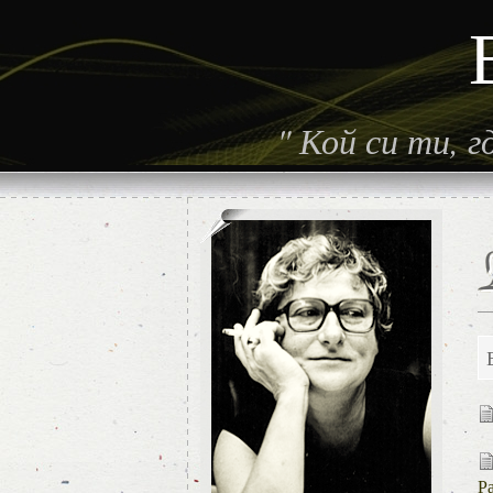
"
Кой си ти, 
Р