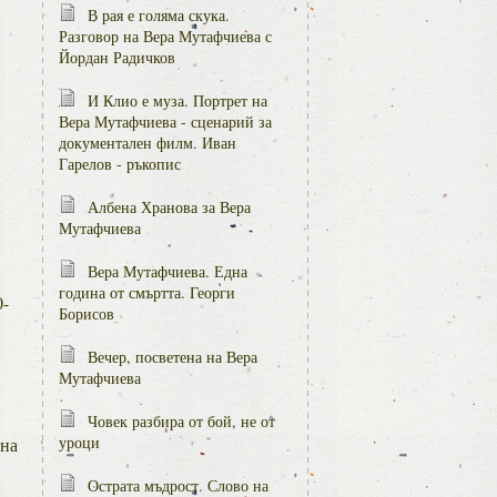
В рая е голяма скука.
Разговор на Вера Мутафчиева с
Йордан Радичков
И Клио е муза. Портрет на
Вера Мутафчиева - сценарий за
документален филм. Иван
Гарелов - ръкопис
Албена Хранова за Вера
Мутафчиева
Вера Мутафчиева. Една
година от смъртта. Георги
0-
Борисов
Вечер, посветена на Вера
Мутафчиева
Човек разбира от бой, не от
уроци
 на
Острата мъдрост. Слово на